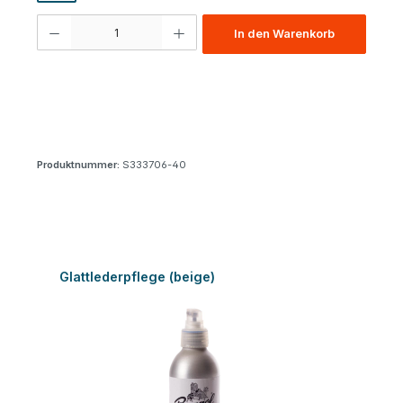
Produkt Anzahl: Gib den gewünschten Wert ein oder benutze die Schaltfl
In den Warenkorb
Produktnummer:
S333706-40
Produktgalerie überspringen
Glattlederpflege (beige)