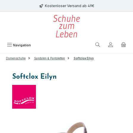
Zum Hauptinhalt springen
Kostenloser Versand ab 49€
Navigation
Damenschuhe
Sandalen & Pantoletten
Softclox Eilyn
Softclox Eilyn
Bildergalerie überspringen