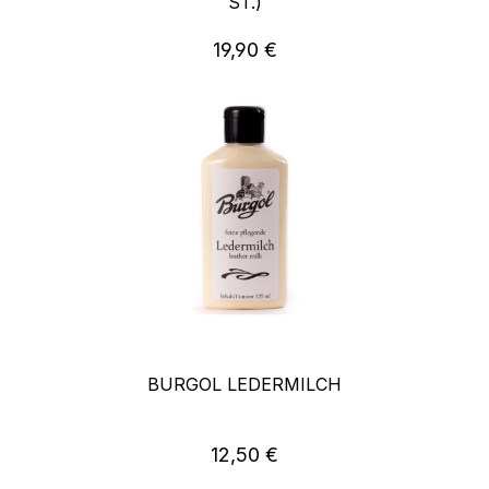
ST.)
19,90 €
Regulärer Preis:
BURGOL LEDERMILCH
12,50 €
Regulärer Preis: