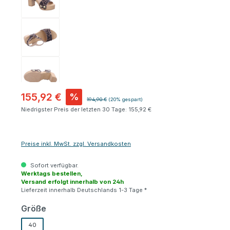
155,92 €
%
Regulärer Preis:
194,90 €
(20% gespart)
Niedrigster Preis der letzten 30 Tage: 155,92 €
Preise inkl. MwSt. zzgl. Versandkosten
Sofort verfügbar.
Werktags bestellen,
Versand erfolgt innerhalb von 24h
Lieferzeit innerhalb Deutschlands 1-3 Tage *
auswählen
Größe
40