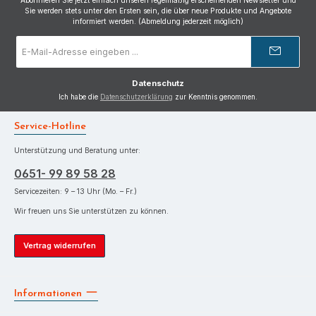
Abonnieren Sie jetzt einfach unseren regelmäßig erscheinenden Newsletter und
Sie werden stets unter den Ersten sein, die über neue Produkte und Angebote
informiert werden. (Abmeldung jederzeit möglich)
E-
Mail-
Adresse
*
Datenschutz
Ich habe die
Datenschutzerklärung
zur Kenntnis genommen.
Service-Hotline
Unterstützung und Beratung unter:
0651- 99 89 58 28
Servicezeiten: 9 – 13 Uhr (Mo. – Fr.)
Wir freuen uns Sie unterstützen zu können.
Vertrag widerrufen
Informationen