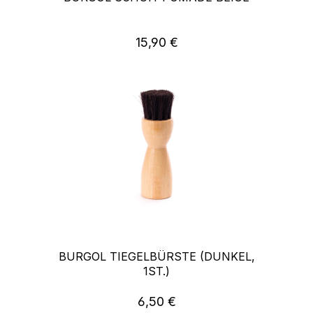
15,90 €
Regulärer Preis:
BURGOL TIEGELBÜRSTE (DUNKEL,
1ST.)
6,50 €
Regulärer Preis: