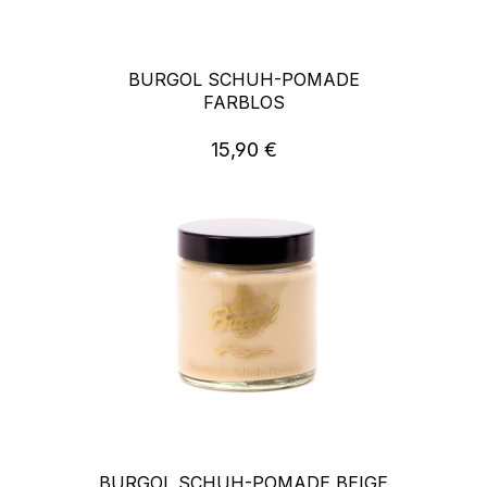
BURGOL SCHUH-POMADE
FARBLOS
15,90 €
Regulärer Preis:
BURGOL SCHUH-POMADE BEIGE