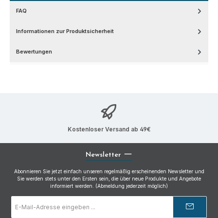
FAQ
Informationen zur Produktsicherheit
Bewertungen
Kostenloser Versand ab 49€
Newsletter
Abonnieren Sie jetzt einfach unseren regelmäßig erscheinenden Newsletter und
Sie werden stets unter den Ersten sein, die über neue Produkte und Angebote
informiert werden. (Abmeldung jederzeit möglich)
E-
Mail-
Adresse