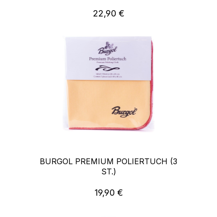
22,90 €
Regulärer Preis:
BURGOL PREMIUM POLIERTUCH (3
ST.)
19,90 €
Regulärer Preis: