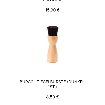
15,90 €
Regulärer Preis:
BURGOL TIEGELBÜRSTE (DUNKEL,
1ST.)
6,50 €
Regulärer Preis: