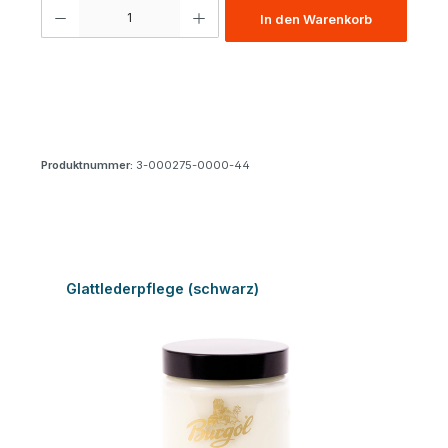
Produkt Anzahl: Gib den gewünschten Wert ein oder benutze die Schaltfl
In den Warenkorb
Produktnummer:
3-000275-0000-44
Produktgalerie überspringen
Glattlederpflege (schwarz)