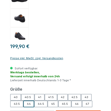
199,90 €
Preise inkl. MwSt. zzgl. Versandkosten
Sofort verfügbar.
Werktags bestellen,
Versand erfolgt innerhalb von 24h
Lieferzeit innerhalb Deutschlands 1-3 Tage *
auswählen
Größe
40
40.5
41
41.5
42
42.5
43
43.5
44
44.5
45
45.5
46
47