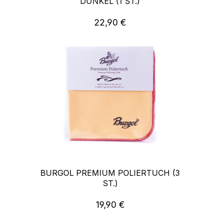
DUNKEL (1 ST.)
22,90 €
Regulärer Preis:
BURGOL PREMIUM POLIERTUCH (3
ST.)
19,90 €
Regulärer Preis: