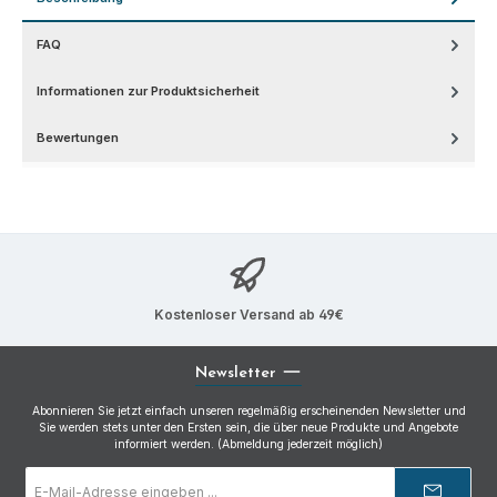
FAQ
Informationen zur Produktsicherheit
Bewertungen
Kostenloser Versand ab 49€
Newsletter
Abonnieren Sie jetzt einfach unseren regelmäßig erscheinenden Newsletter und
Sie werden stets unter den Ersten sein, die über neue Produkte und Angebote
informiert werden. (Abmeldung jederzeit möglich)
E-
Mail-