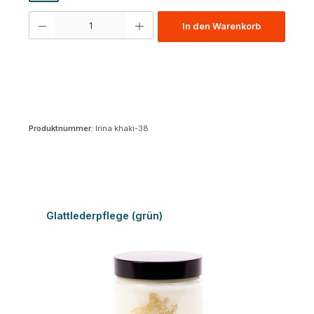
Produkt Anzahl: Gib den gewünschten Wert ein oder benutze die Schaltfl
In den Warenkorb
Produktnummer:
Irina khaki-38
Produktgalerie überspringen
Glattlederpflege (grün)