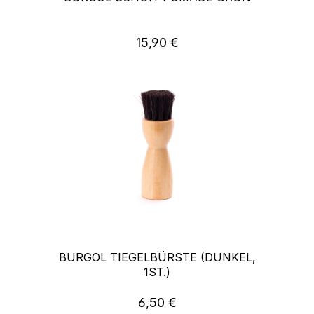
15,90 €
Regulärer Preis:
BURGOL TIEGELBÜRSTE (DUNKEL,
1ST.)
6,50 €
Regulärer Preis: