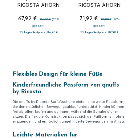
RICOSTA AHORN
RICOSTA AHORN
67,92 €
71,92 €
Verkaufspreis:
Regulärer Preis:
Verkaufspreis:
Regulärer Preis:
84,90 €
(20%
89,90 €
(20%
gespart)
gespart)
30-Tage-Bestpreis: 84,90 €
30-Tage-Bestpreis: 89,90 €
Flexibles Design für kleine Füße
Kinderfreundliche Passform von qnuffs
by Ricosta
Die qnuffs by Ricosta Barfußschuhe bieten eine weite Passform,
die den natürlichen Bewegungsablauf unterstützt. Kinder können
frei abrollen, laufen und springen, während die Schuhe sicher
sitzen. Die flexible Konstruktion passt sich der Fußform an, ohne
einzuengen, und ermöglicht ungehinderte Bewegungen im Alltag.
Leichte Materialien für