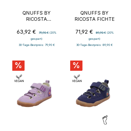
QNUFFS BY
QNUFFS BY
RICOSTA
RICOSTA FICHTE
KIRSCHE
63,92 €
71,92 €
Verkaufspreis:
Regulärer Preis:
Verkaufspreis:
Regulärer Preis:
79,90 €
(20%
89,90 €
(20%
gespart)
gespart)
30-Tage-Bestpreis: 79,90 €
30-Tage-Bestpreis: 89,90 €
%
%