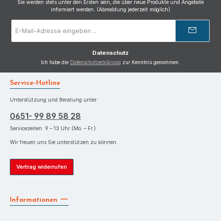
Sie werden stets unter den Ersten sein, die über neue Produkte und Angebote
informiert werden. (Abmeldung jederzeit möglich)
E-
Mail-
Adresse
*
Datenschutz
Ich habe die
Datenschutzerklärung
zur Kenntnis genommen.
Service-Hotline
Unterstützung und Beratung unter:
0651- 99 89 58 28
Servicezeiten: 9 – 13 Uhr (Mo. – Fr.)
Wir freuen uns Sie unterstützen zu können.
Vertrag widerrufen
Informationen