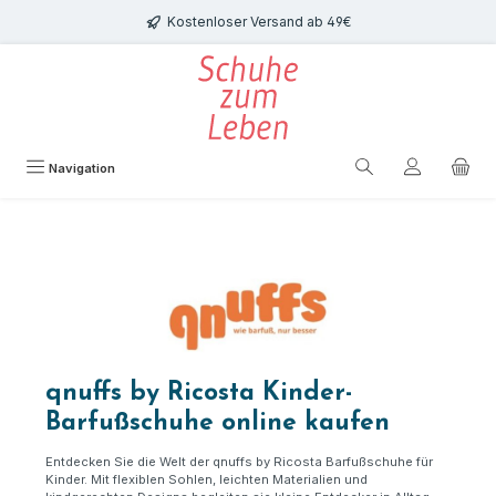
Zum Hauptinhalt springen
Kostenloser Versand ab 49€
Navigation
qnuffs by Ricosta Kinder-
Barfußschuhe online kaufen
Entdecken Sie die Welt der qnuffs by Ricosta Barfußschuhe für
Kinder. Mit flexiblen Sohlen, leichten Materialien und