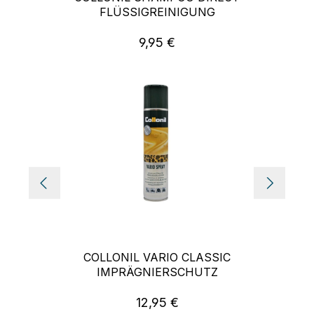
FLÜSSIGREINIGUNG
9,95 €
Regulärer Preis:
COLLONIL VARIO CLASSIC
IMPRÄGNIERSCHUTZ
12,95 €
Regulärer Preis: