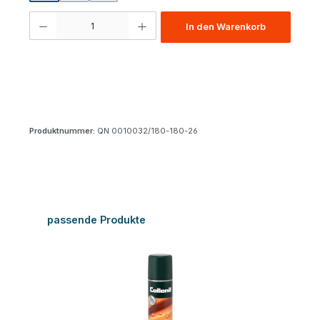
Produkt Anzahl: Gib den gewünschten Wert ein oder benutze die Schaltfl
In den Warenkorb
Produktnummer:
QN 0010032/180-180-26
Produktgalerie überspringen
passende Produkte