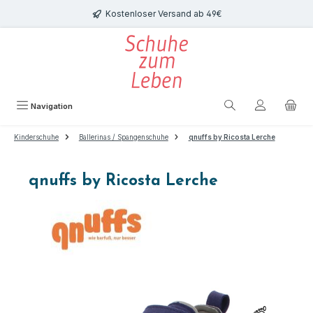
Zum Hauptinhalt springen
Kostenloser Versand ab 49€
Navigation
Kinderschuhe
Ballerinas / Spangenschuhe
qnuffs by Ricosta Lerche
qnuffs by Ricosta Lerche
Bildergalerie überspringen