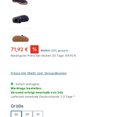
71,92 €
%
Regulärer Preis:
89,90 €
(20% gespart)
Niedrigster Preis der letzten 30 Tage: 89,90 €
Preise inkl. MwSt. zzgl. Versandkosten
Sofort verfügbar.
Werktags bestellen,
Versand erfolgt innerhalb von 24h
Lieferzeit innerhalb Deutschlands 1-3 Tage *
auswählen
Größe
26
29
31