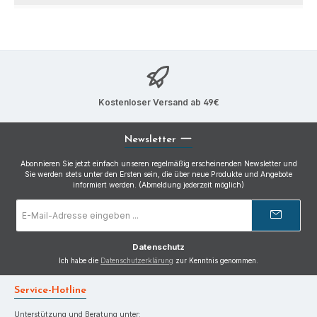
Kostenloser Versand ab 49€
Newsletter
Abonnieren Sie jetzt einfach unseren regelmäßig erscheinenden Newsletter und
Sie werden stets unter den Ersten sein, die über neue Produkte und Angebote
informiert werden. (Abmeldung jederzeit möglich)
E-
Mail-
Adresse
*
Datenschutz
Ich habe die
Datenschutzerklärung
zur Kenntnis genommen.
Service-Hotline
Unterstützung und Beratung unter: