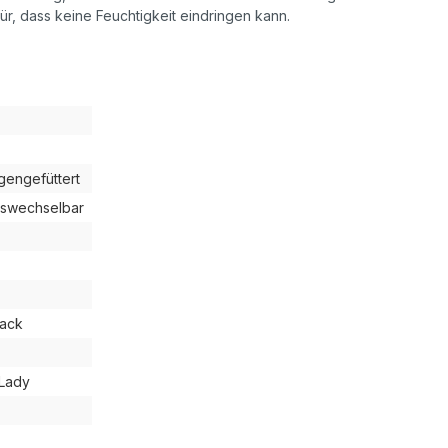
r, dass keine Feuchtigkeit eindringen kann.
gengefüttert
uswechselbar
z
lack
 Lady