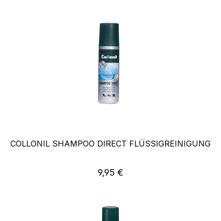
COLLONIL SHAMPOO DIRECT FLÜSSIGREINIGUNG
Regulärer Preis:
9,95 €