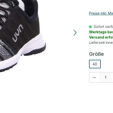
Preise inkl. M
Sofort verf
Werktags bes
Versand erfo
Lieferzeit inn
aus
Größe
40
Produkt Anzah