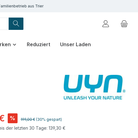
Familienbetrieb aus Trier
rken
Reduziert
Unser Laden
 €
%
Regulärer Preis:
199,00 €
(30% gespart)
eis der letzten 30 Tage: 139,30 €