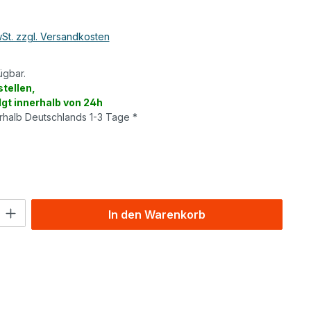
wSt. zzgl. Versandkosten
ügbar.
tellen,
lgt innerhalb von 24h
erhalb Deutschlands 1-3 Tage *
wählen
l: Gib den gewünschten Wert ein oder benutze die Schaltflächen um
In den Warenkorb