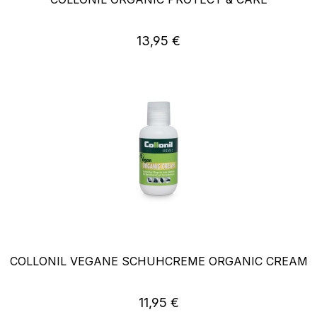
Regulärer Preis:
13,95 €
COLLONIL VEGANE SCHUHCREME ORGANIC CREAM
Regulärer Preis:
11,95 €