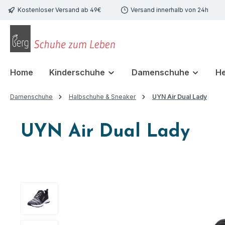
Kostenloser Versand ab 49€
Versand innerhalb von 24h
 Hauptinhalt springen
Zur Suche springen
Zur Hauptnavigation springen
Home
Kinderschuhe
Damenschuhe
H
Damenschuhe
Halbschuhe & Sneaker
UYN Air Dual Lady
UYN Air Dual Lady
Bildergalerie überspringen