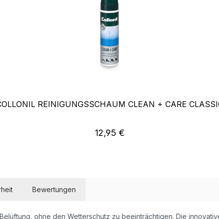
COLLONIL REINIGUNGSSCHAUM CLEAN + CARE CLASSI
Regulärer Preis:
12,95 €
heit
Bewertungen
 Belüftung, ohne den Wetterschutz zu beeinträchtigen. Die innovati