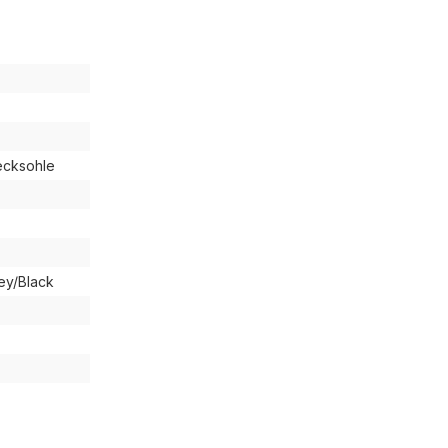
ecksohle
ey/Black