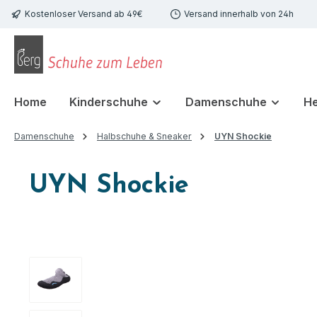
Kostenloser Versand ab 49€
Versand innerhalb von 24h
 Hauptinhalt springen
Zur Suche springen
Zur Hauptnavigation springen
Home
Kinderschuhe
Damenschuhe
H
Damenschuhe
Halbschuhe & Sneaker
UYN Shockie
UYN Shockie
Bildergalerie überspringen