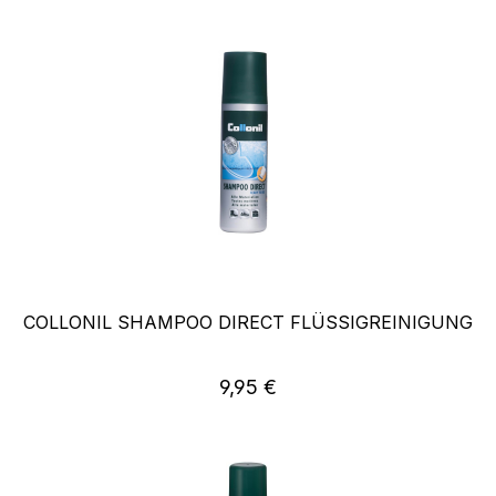
COLLONIL SHAMPOO DIRECT FLÜSSIGREINIGUNG
Regulärer Preis:
9,95 €