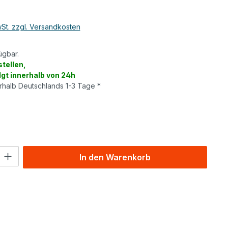
wSt. zzgl. Versandkosten
ügbar.
tellen,
lgt innerhalb von 24h
erhalb Deutschlands 1-3 Tage *
wählen
l: Gib den gewünschten Wert ein oder benutze die Schaltflächen um
In den Warenkorb