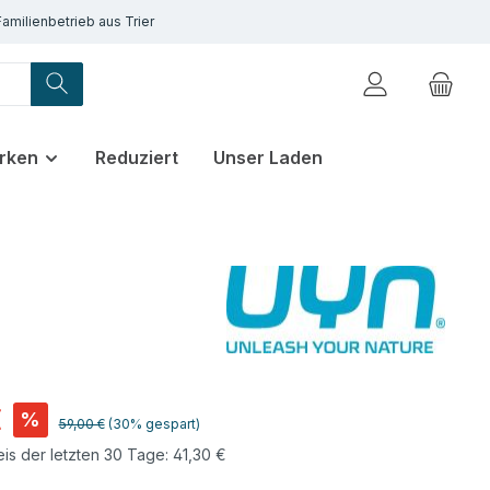
Familienbetrieb aus Trier
rken
Reduziert
Unser Laden
€
%
Regulärer Preis:
59,00 €
(30% gespart)
eis der letzten 30 Tage: 41,30 €