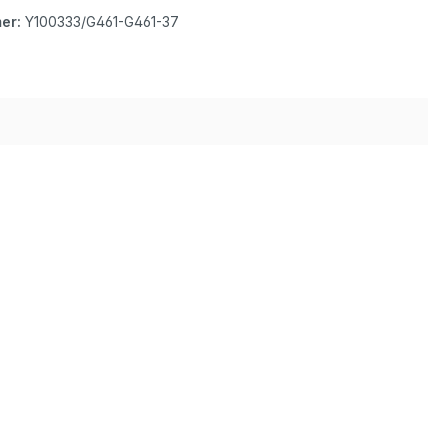
er:
Y100333/G461-G461-37