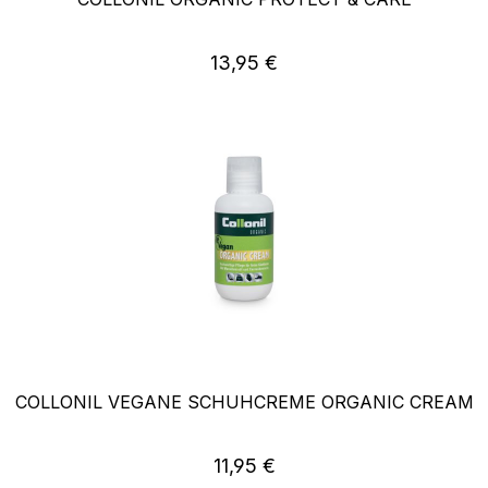
Regulärer Preis:
13,95 €
COLLONIL VEGANE SCHUHCREME ORGANIC CREAM
Regulärer Preis:
11,95 €