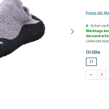
Preise inkl. M
Sofort verf
Werktags bes
Versand erfo
Lieferzeit inn
aus
Größe
37
Produkt Anzah