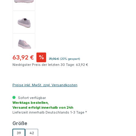
63,92 €
%
Regulärer Preis:
79,90 €
(20% gespart)
Niedrigster Preis der letzten 30 Tage: 63,92 €
Preise inkl. MwSt. zzgl. Versandkosten
Sofort verfügbar.
Werktags bestellen,
Versand erfolgt innerhalb von 24h
Lieferzeit innerhalb Deutschlands 1-3 Tage *
auswählen
Größe
39
42