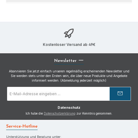
Kostenloser Versand ab 49€
Newsletter
Abonnieren Sie jetzt einfach unseren regelmäßig erscheinenden Newsletter und
Sie werden stets unter den Ersten sein, die über neue Produkte und Angebote
informiert werden. (Abmeldung jederzeit möglich)
E-
Mail-
Adresse
*
Datenschutz
Ich habe die
Datenschutzerklärung
zur Kenntnis genommen.
Service-Hotline
Unterstützung und Beratung unter: