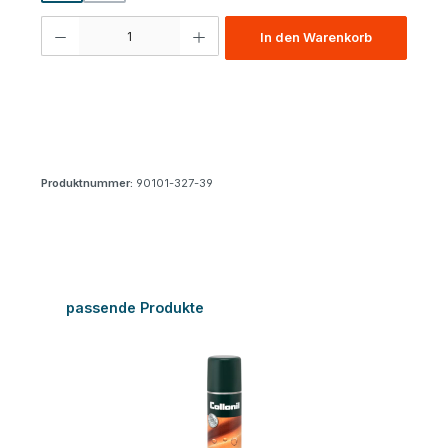
Produkt Anzahl: Gib den gewünschten Wert ein oder benutze die Schaltfl
In den Warenkorb
Produktnummer:
90101-327-39
Produktgalerie überspringen
passende Produkte