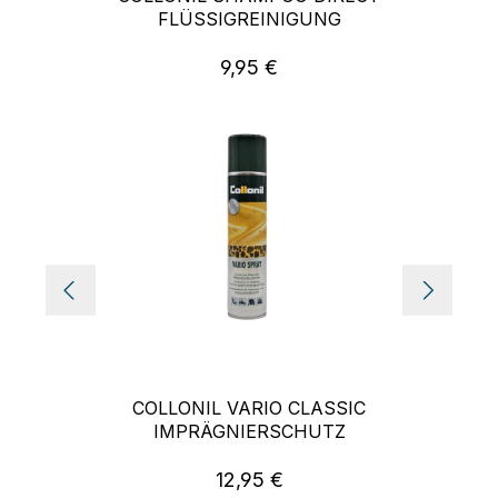
FLÜSSIGREINIGUNG
9,95 €
Regulärer Preis:
COLLONIL VARIO CLASSIC
IMPRÄGNIERSCHUTZ
12,95 €
Regulärer Preis: