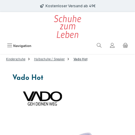
Zum Hauptinhalt springen
Kostenloser Versand ab 49€
Navigation
Kinderschuhe
Halbschuhe / Sneaker
Vado Hot
Vado Hot
Bildergalerie überspringen