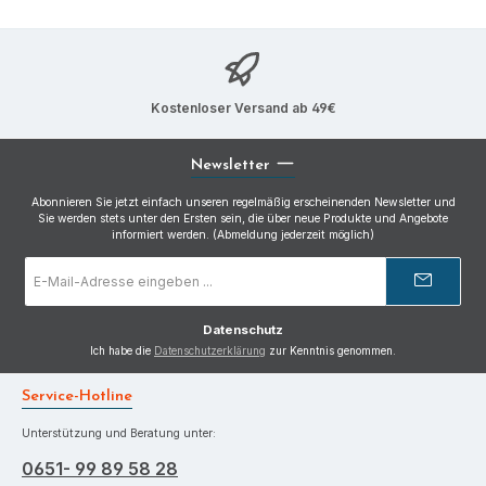
Kostenloser Versand ab 49€
Newsletter
Abonnieren Sie jetzt einfach unseren regelmäßig erscheinenden Newsletter und
Sie werden stets unter den Ersten sein, die über neue Produkte und Angebote
informiert werden. (Abmeldung jederzeit möglich)
E-
Mail-
Adresse
*
Datenschutz
Ich habe die
Datenschutzerklärung
zur Kenntnis genommen.
Service-Hotline
Unterstützung und Beratung unter:
0651- 99 89 58 28