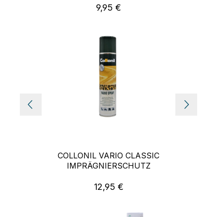
9,95 €
Regulärer Preis:
COLLONIL VARIO CLASSIC
IMPRÄGNIERSCHUTZ
12,95 €
Regulärer Preis: