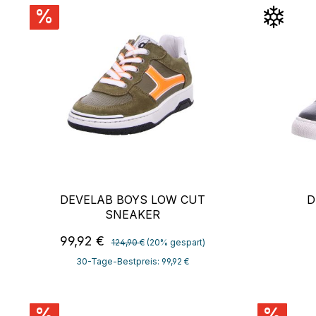
%
DEVELAB BOYS LOW CUT
D
SNEAKER
Regulärer Preis:
Verkaufspreis:
99,92 €
124,90 €
(20% gespart)
30-Tage-Bestpreis: 99,92 €
%
%