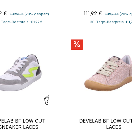
Regulärer Preis:
Regulärer Preis
aufspreis:
Verkaufspreis:
92 €
111,92 €
139,90 €
(20% gespart)
139,90 €
(20% g
Tage-Bestpreis: 111,92 €
30-Tage-Bestpreis: 111,
%
VELAB BF LOW CUT
DEVELAB BF LOW CU
SNEAKER LACES
LACES