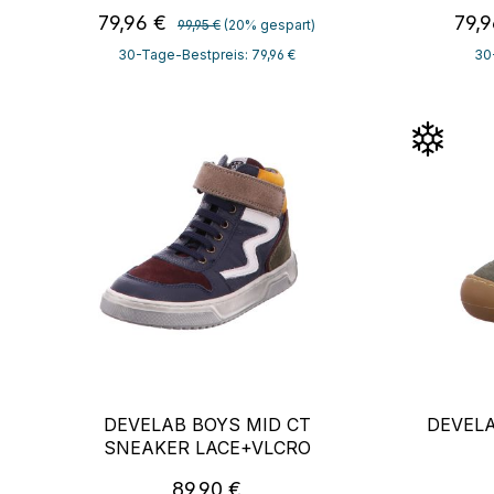
Regulärer Preis:
Verkaufspreis:
Verk
79,96 €
79,
99,95 €
(20% gespart)
30-Tage-Bestpreis: 79,96 €
30
DEVELAB BOYS MID CT
DEVELA
SNEAKER LACE+VLCRO
Regulärer Preis:
89,90 €