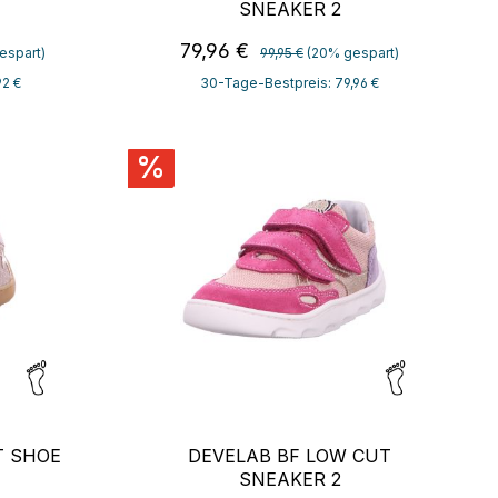
SNEAKER 2
:
Regulärer Preis:
Verkaufspreis:
79,96 €
espart)
99,95 €
(20% gespart)
92 €
30-Tage-Bestpreis: 79,96 €
%
T SHOE
DEVELAB BF LOW CUT
SNEAKER 2