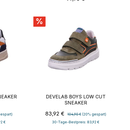
%
NEAKER
DEVELAB BOYS LOW CUT
SNEAKER
:
Regulärer Preis:
Verkaufspreis:
83,92 €
espart)
104,90 €
(20% gespart)
92 €
30-Tage-Bestpreis: 83,92 €