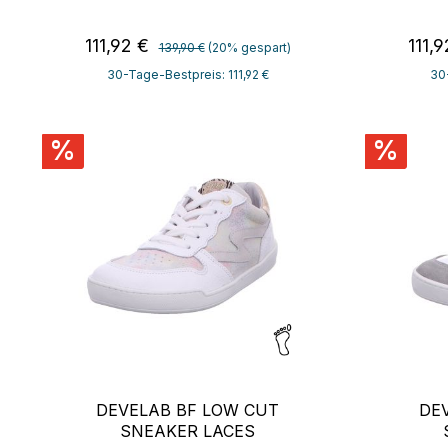
Regulärer Preis:
Verkaufspreis:
Verk
111,92 €
111,
139,90 €
(20% gespart)
30-Tage-Bestpreis: 111,92 €
30-
%
%
DEVELAB BF LOW CUT
DE
SNEAKER LACES