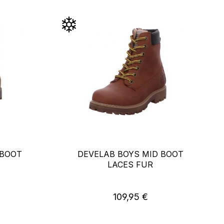
 BOOT
DEVELAB BOYS MID BOOT
LACES FUR
reis:
Regulärer Preis:
109,95 €