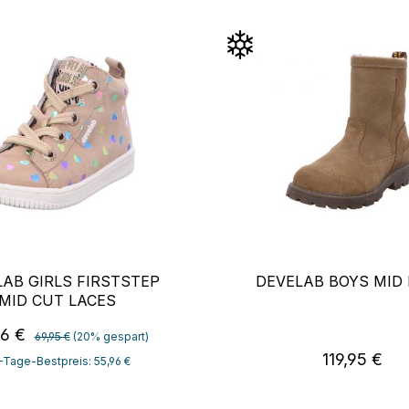
AB GIRLS FIRSTSTEP
DEVELAB BOYS MID
MID CUT LACES
Regulärer Preis:
aufspreis:
96 €
69,95 €
(20% gespart)
Regulärer P
119,95 €
-Tage-Bestpreis: 55,96 €