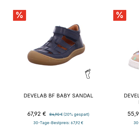
%
%
DEVELAB BF BABY SANDAL
DEVEL
Regulärer Preis:
Verkaufspreis:
Verk
67,92 €
55,
84,90 €
(20% gespart)
30-Tage-Bestpreis: 67,92 €
30