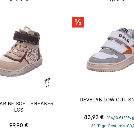
%
DEVELAB LOW CUT S
AB BF SOFT SNEAKER
LCS
Regulärer Preis
Verkaufspreis:
83,92 €
104,90 €
(20% g
Regulärer Preis:
99,90 €
30-Tage-Bestpreis: 83,