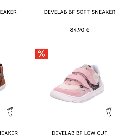
NEAKER
DEVELAB BF SOFT SNEAKER
reis:
Regulärer Preis:
84,90 €
%
NEAKER
DEVELAB BF LOW CUT