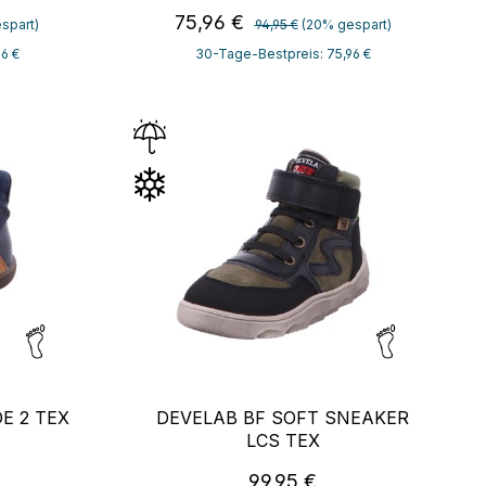
:
Regulärer Preis:
Verkaufspreis:
75,96 €
spart)
94,95 €
(20% gespart)
6 €
30-Tage-Bestpreis: 75,96 €
E 2 TEX
DEVELAB BF SOFT SNEAKER
LCS TEX
reis:
Regulärer Preis:
99,95 €