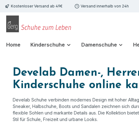
Kostenloser Versand ab 49€
Versand innerhalb von 24h
 Hauptinhalt springen
Zur Suche springen
Zur Hauptnavigation springen
Home
Kinderschuhe
Damenschuhe
H
Develab Damen-, Herre
Kinderschuhe online k
Develab Schuhe verbinden modernes Design mit hoher Alltags
Sneaker, Halbschuhe, Boots und Sandalen zeichnen sich durc
flexible Sohlen und markante Details aus. Die Kollektion biet
Stil für Schule, Freizeit und urbane Looks.