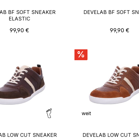
AB BF SOFT SNEAKER
DEVELAB BF SOFT S
ELASTIC
Regulärer Preis:
Regulärer P
99,90 €
99,90 €
%
weit
AB LOW CUT SNEAKER
DEVELAB LOW CUT S