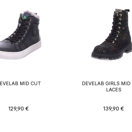
EVELAB MID CUT
DEVELAB GIRLS MID
LACES
Regulärer Preis:
Regulärer Pr
129,90 €
139,90 €