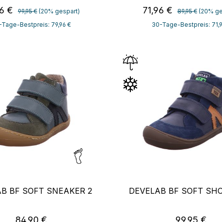
Regulärer Preis:
Regulärer Preis
aufspreis:
Verkaufspreis:
96 €
71,96 €
99,95 €
(20% gespart)
89,95 €
(20% ge
-Tage-Bestpreis: 79,96 €
30-Tage-Bestpreis: 71,9
B BF SOFT SNEAKER 2
DEVELAB BF SOFT SHO
Regulärer Preis:
Regulärer P
84,90 €
99,95 €