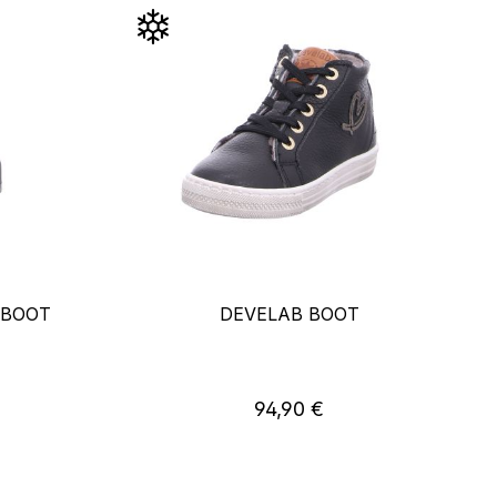
 BOOT
DEVELAB BOOT
eis:
Regulärer Preis:
94,90 €